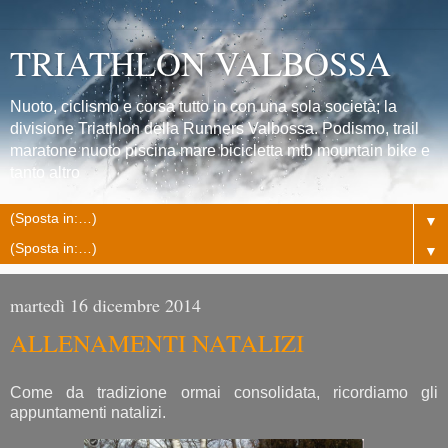
TRIATHLON VALBOSSA
Nuoto, ciclismo e corsa tutto in con una sola società; la
divisione Triathlon della Runners Valbossa. Podismo, trail
maratone nuoto piscina mare bicicletta mtb mountain bike e
tanto altro
▼
▼
martedì 16 dicembre 2014
ALLENAMENTI NATALIZI
Come da tradizione ormai consolidata, ricordiamo gli
appuntamenti natalizi.