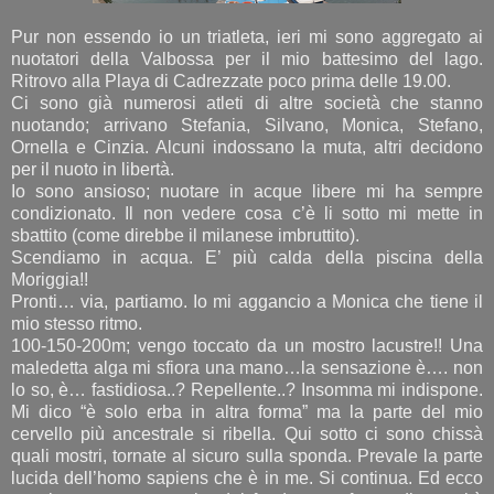
Pur non essendo io un triatleta, ieri mi sono aggregato ai
nuotatori della Valbossa per il mio battesimo del lago.
Ritrovo alla Playa di Cadrezzate poco prima delle 19.00.
Ci sono già numerosi atleti di altre società che stanno
nuotando; arrivano Stefania, Silvano, Monica, Stefano,
Ornella e Cinzia. Alcuni indossano la muta, altri decidono
per il nuoto in libertà.
Io sono ansioso; nuotare in acque libere mi ha sempre
condizionato. Il non vedere cosa c’è li sotto mi mette in
sbattito (come direbbe il milanese imbruttito).
Scendiamo in acqua. E’ più calda della piscina della
Moriggia!!
Pronti… via, partiamo. Io mi aggancio a Monica che tiene il
mio stesso ritmo.
100-150-200m; vengo toccato da un mostro lacustre!! Una
maledetta alga mi sfiora una mano…la sensazione è…. non
lo so, è… fastidiosa..? Repellente..? Insomma mi indispone.
Mi dico “è solo erba in altra forma” ma la parte del mio
cervello più ancestrale si ribella. Qui sotto ci sono chissà
quali mostri, tornate al sicuro sulla sponda. Prevale la parte
lucida dell’homo sapiens che è in me. Si continua. Ed ecco