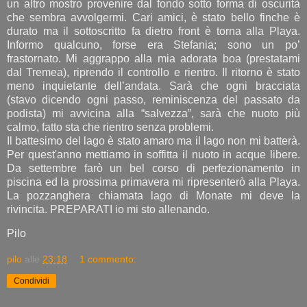
un altro mostro provenire dal fondo sotto forma di oscurità
che sembra avvolgermi. Cari amici, è stato bello finche è
durato ma il sottoscritto fa dietro front è torna alla Playa.
Informo qualcuno, forse era Stefania; sono un po’
frastornato. Mi aggrappo alla mia adorata boa (prestatami
dal Tremea), riprendo il controllo e rientro. Il ritorno è stato
meno inquietante dell’andata. Sarà che ogni bracciata
(stavo dicendo ogni passo, reminiscenza del passato da
podista) mi avvicina alla “salvezza”, sarà che nuoto più
calmo, fatto sta che rientro senza problemi.
Il battesimo del lago è stato amaro ma il lago non mi batterà.
Per quest'anno mettiamo in soffitta il nuoto in acque libere.
Da settembre farò un bel corso di perfezionamento in
piscina ed la prossima primavera mi ripresenterò alla Playa.
La pozzanghera chiamata lago di Monate mi deve la
rivincita. PREPARATI io mi sto allenando.
Pilo
pilo
alle
23:18
1 commento:
Condividi