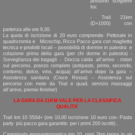
possono scegliere
tra:
- Trail 21km
(D+1000) con
partenza alle ore 9,30.
La quota di iscrizione di 20 euro comprende- Pettorale in
quadricromia e Microchip, Ricco Pacco gara con maglietta
tecnica e prodotti locali – possibilità di dormire in palestra e
colazione prima della gara (per chi dorme in palestra) -
Sorveglianza dei bagagli - Doccia calda all’arrivo - ristori
sul percorso, pranzo completo (antipasto, primo, secondo,
contorno, dolce, vino, acqua) all’arrivo dopo la gara –
Assistenza sanitaria (Croce Rossa) – Assistenza sul
percorso con moto da Trial e quad, servizio massaggi
all’arrivo, premio finisher)
LA GARA DA 21KM VALE PER LA CLASSIFICA
QUALITA’
Trail km 10 550d+ (ore 10,00 iscrizione 10 euro con- Pasta
party più pacco gara garantito per i primi 200 iscritti) ,
Camminata enogastronomica km 10, ogni 2km tappa in un