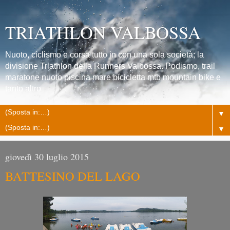
TRIATHLON VALBOSSA
Nuoto, ciclismo e corsa tutto in con una sola società; la
divisione Triathlon della Runners Valbossa. Podismo, trail
maratone nuoto piscina mare bicicletta mtb mountain bike e
tanto altro
▼
▼
giovedì 30 luglio 2015
BATTESINO DEL LAGO