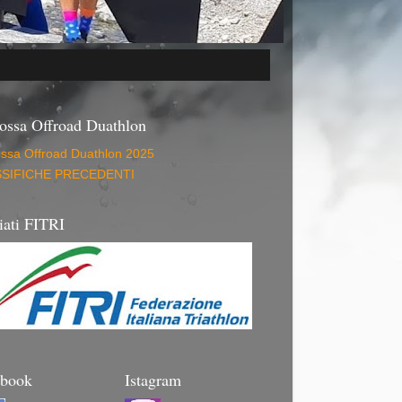
ossa Offroad Duathlon
ossa Offroad Duathlon 2025
SIFICHE PRECEDENTI
liati FITRI
ebook
Istagram