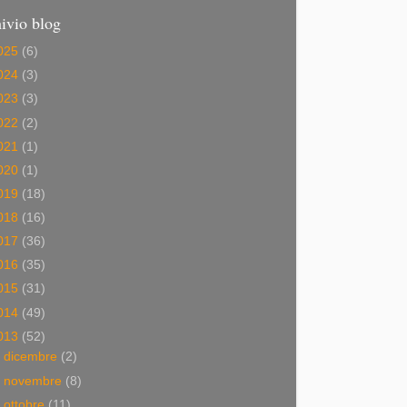
ivio blog
025
(6)
024
(3)
023
(3)
022
(2)
021
(1)
020
(1)
019
(18)
018
(16)
017
(36)
016
(35)
015
(31)
014
(49)
013
(52)
►
dicembre
(2)
►
novembre
(8)
►
ottobre
(11)