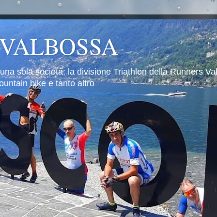
 VALBOSSA
 una sola società; la divisione Triathlon della Runners V
untain bike e tanto altro