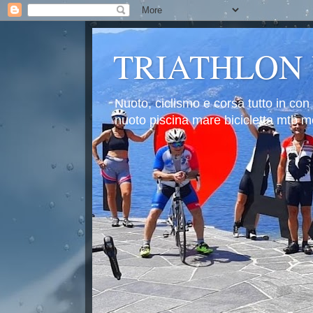
TRIATHLON
Nuoto, ciclismo e corsa tutto in con
nuoto piscina mare bicicletta mtb mo