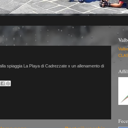
Valb
Valb
CLAS
 alla spiaggia La Playa di Cadrezzate x un allenamento di
Affi
Fec