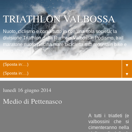
TRIATHLON VALBOSSA
Nuoto, ciclismo e corsa tutto in con una sola società; la
divisione Triathlon della Runners Valbossa. Podismo, trail
maratone nuoto piscina mare bicicletta mtb mountain bike e
tanto altro
▼
▼
lunedì 16 giugno 2014
Medio di Pettenasco
A tutti i triatleti (e
valbossini che si
cimenteranno nella