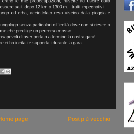
erano le mie preoccupazioni, riuscire ad uscire dalla
essere saliti dopo 12 km a 1300 m. I tratti impegnativi
ngo ed erba, acciottolato reso viscido dalla pioggia e
ungolago senza particolari difficoltà dove non si riesce a
me me che predilige un percorso mosso.
consapevoli di aver portato a termine la nostra gara!
e ci ha incitati e supportati durante la gara
Home page
Post più vecchio