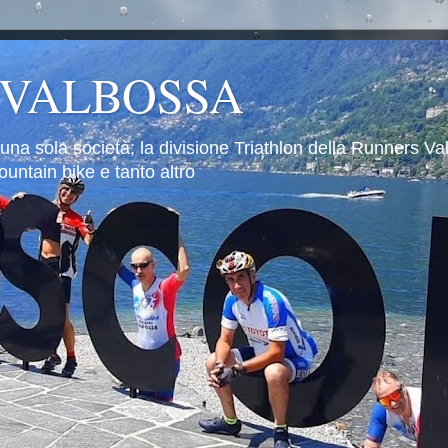
 VALBOSSA
 una sola società; la divisione Triathlon della Runners V
untain bike e tanto altro