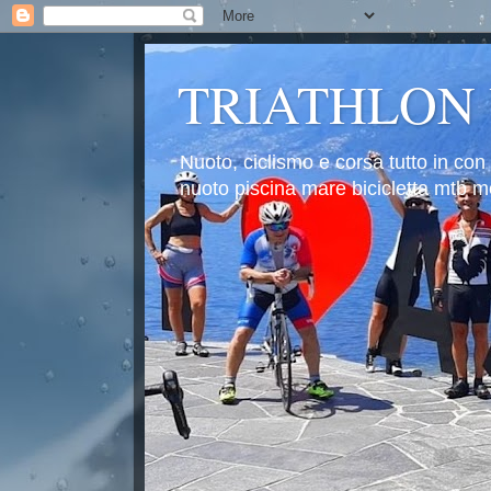
TRIATHLON
Nuoto, ciclismo e corsa tutto in con
nuoto piscina mare bicicletta mtb mo