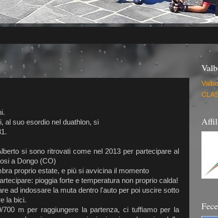
Valb
Valb
CLAS
i.
Affi
 al suo esordio nel duathlon, si
31.
lberto si sono ritrovati come nel 2013 per partecipare al
utosi a Dongo (CO)
mbra proprio estate, e più si avvicina il momento
artecipare: pioggia forte e temperatura non proprio calda!
re ad indossare la muta dentro l'auto per poi uscire sotto
 la bici.
Fec
/700 m per raggiungere la partenza, ci tuffiamo per la