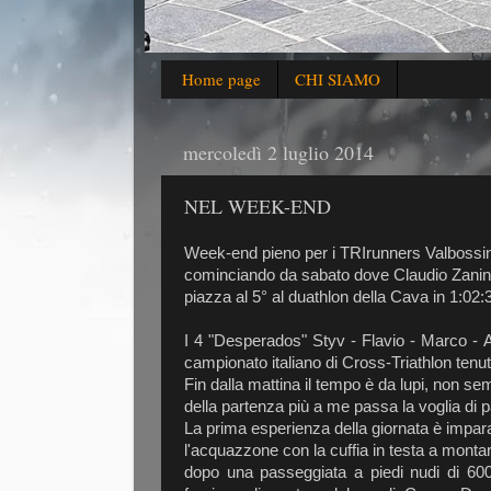
Home page
CHI SIAMO
mercoledì 2 luglio 2014
NEL WEEK-END
Week-end pieno per i TRIrunners Valbossin
cominciando da sabato dove Claudio Zanini,
piazza al 5° al duathlon della Cava in 1:02:
I 4 "Desperados" Styv - Flavio - Marco - A
campionato italiano di Cross-Triathlon ten
Fin dalla mattina il tempo è da lupi, non se
della partenza più a me passa la voglia di p
La prima esperienza della giornata è impara
l'acquazzone con la cuffia in testa a montare
dopo una passeggiata a piedi nudi di 600