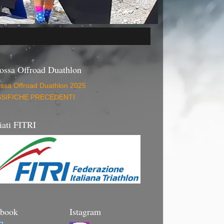
ossa Offroad Duathlon
ossa Offroad Duathlon 2025
SIFICHE PRECEDENTI
liati FITRI
ebook
Istagram