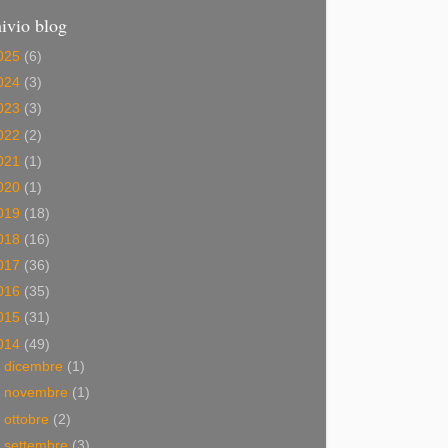
ivio blog
025
(6)
024
(3)
023
(3)
022
(2)
021
(1)
020
(1)
019
(18)
018
(16)
017
(36)
016
(35)
015
(31)
014
(49)
►
dicembre
(1)
►
novembre
(1)
►
ottobre
(2)
►
settembre
(3)