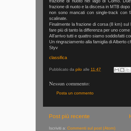
frazione di nuoto nel lago di Como. Due 
frazione di nuoto e la discesa in MTB dopo 
non sono mancati con single-track con fa
scalinate.
Finalmente la frazione di corsa (8 km) sul l
fare più di tanto la differenza per uno co
All'arrivo tutti e quattro siamo soddisfatti 
Un ringraziamento alla famiglia di Alberto ch
Styv
classifica
Pubblicato da
pilo
alle
11:47
Nessun commento:
Posta un commento
Post più recente
Iscriviti a:
Commenti sul post (Atom)