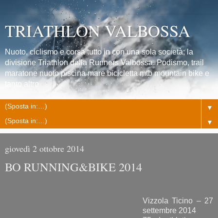
TRIATHLON VALBOSSA
Nuoto, ciclismo e corsa tutto in con una sola società; la
divisione Triathlon della Runners Valbossa. Podismo, trail
maratone nuoto piscina mare bicicletta mtb mountain bike e
tanto altro
▼
▼
giovedì 2 ottobre 2014
BO RUNNING&BIKE 2014
Vizzola Ticino – 27
settembre 2014