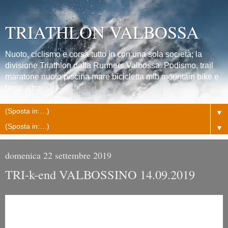
TRIATHLON VALBOSSA
Nuoto, ciclismo e corsa tutto in con una sola società; la
divisione Triathlon della Runners Valbossa. Podismo, trail
maratone nuoto piscina mare bicicletta mtb mountain bike e
tanto altro
▼
▼
domenica 22 settembre 2019
TRI-k-end VALBOSSINO 14.09.2019