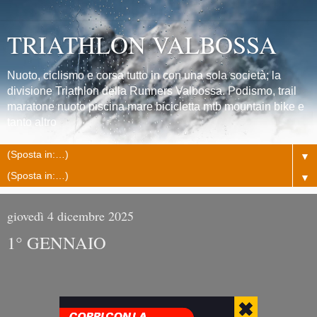
TRIATHLON VALBOSSA
Nuoto, ciclismo e corsa tutto in con una sola società; la
divisione Triathlon della Runners Valbossa. Podismo, trail
maratone nuoto piscina mare bicicletta mtb mountain bike e
tanto altro
▼
▼
giovedì 4 dicembre 2025
1° GENNAIO